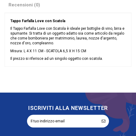
Recensioni (0)
Tappo Farfalla Love con Scatola
Il Tappo Farfalla Love con Scatola è ideale per bottiglie di vino, birra e
spumante. Si tratta di un oggetto adatto sia come articolo da regalo
che come bomboniera per matrimonio, laurea, nozze d'argento,
nozze d'oro, compleanno.
Misura: L 4 X 11 CM - SCATOLA 6,5 X H 15 CM
Il prezzo si riferisce ad un singolo oggetto con scatola.
Nessuna recensione
Colore
Argento
Materiale
Ceramica
Grandi affari
Stock
Evento
Matrimonio
Tipologia
Tappo vino
ISCRIVITI ALLA NEWSLETTER
Riordinabile
No