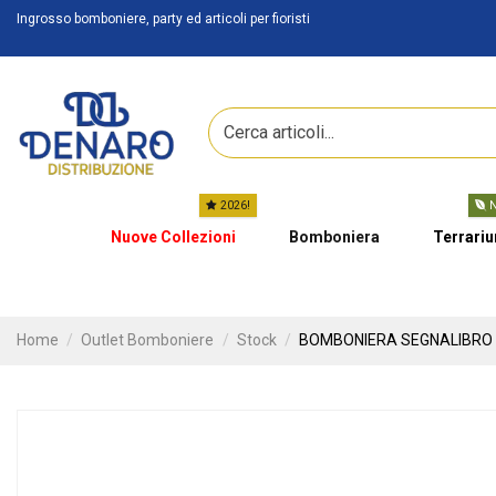
Ingrosso bomboniere, party ed articoli per fioristi
2026!
N
Nuove Collezioni
Bomboniera
Terrari
Home
Outlet Bomboniere
Stock
BOMBONIERA SEGNALIBRO 