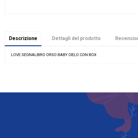
Descrizione
Dettagli del prodotto
Recension
LOVE SEGNALIBRO ORSO BABY CIELO CON BOX
Nessuna recensione
Colore
Materiale
Grandi affari
Evento
Tipologia
Riordinabile