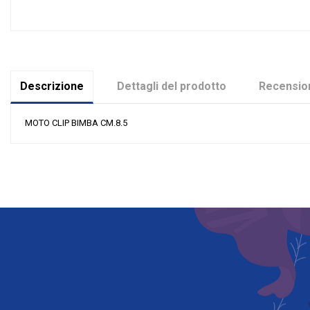
Descrizione
Dettagli del prodotto
Recension
MOTO CLIP BIMBA CM.8.5
Nessuna recensione
Colore
Grandi affari
Tipologia
Riordinabile