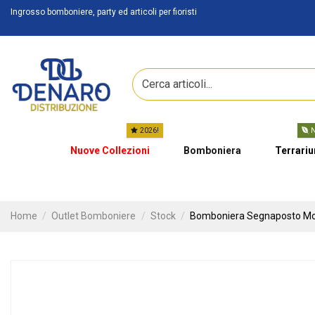
Ingrosso bomboniere, party ed articoli per fioristi
2026!
N
Nuove Collezioni
Bomboniera
Terrari
Home
Outlet Bomboniere
Stock
Bomboniera Segnaposto Mo