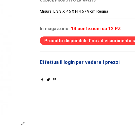
CODICE PRODOTTO
281099273
Misura: L 3,3 X P 5 X H 4,5 / 9 cm Resina
In magazzino:
14 confezioni da 12 PZ
Prodotto disponibile fino ad esaurimento 
Effettua il login per vedere i prezzi