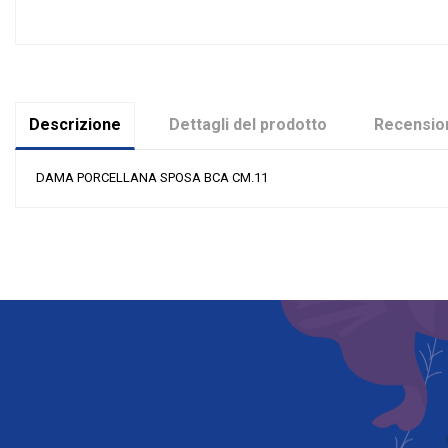
Descrizione
Dettagli del prodotto
Recension
DAMA PORCELLANA SPOSA BCA CM.11
Nessuna recensione
Colore
Materiale
Evento
Tipologia
Riordinabile