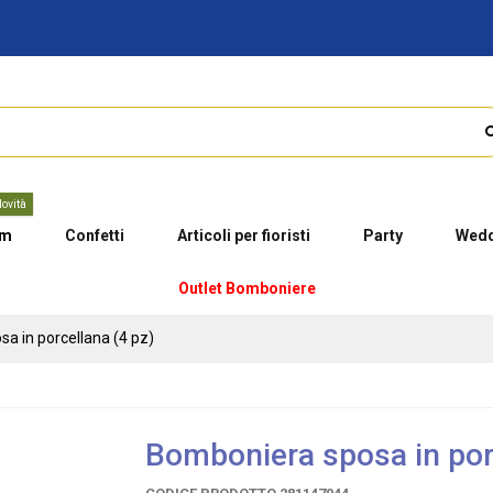
ovità
um
Confetti
Articoli per fioristi
Party
Wedd
Outlet Bomboniere
a in porcellana (4 pz)
Bomboniera sposa in porc