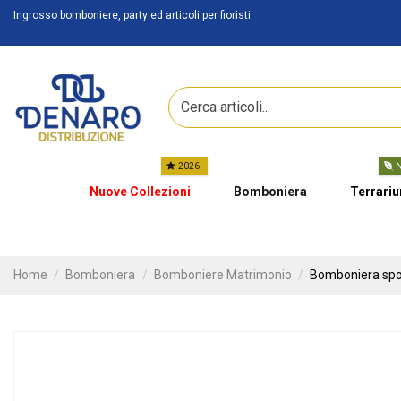
Ingrosso bomboniere, party ed articoli per fioristi
2026!
N
Nuove Collezioni
Bomboniera
Terrari
Home
Bomboniera
Bomboniere Matrimonio
Bomboniera spos