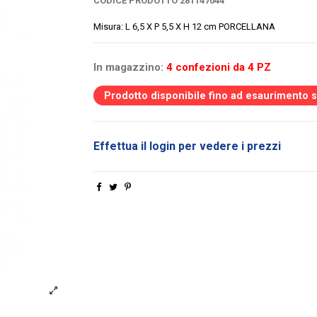
CODICE PRODOTTO
281147044
Misura: L 6,5 X P 5,5 X H 12 cm PORCELLANA
In magazzino:
4 confezioni da 4 PZ
Prodotto disponibile fino ad esaurimento 
Effettua il login per vedere i prezzi