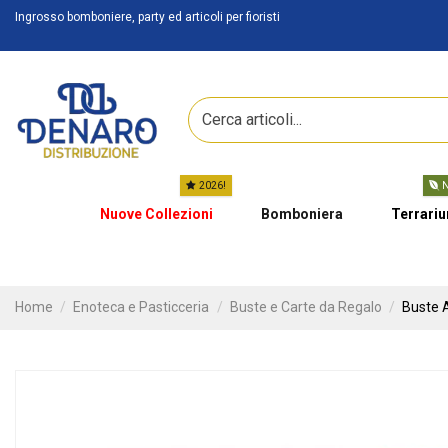
Ingrosso bomboniere, party ed articoli per fioristi
2026!
N
Nuove Collezioni
Bomboniera
Terrari
Home
Enoteca e Pasticceria
Buste e Carte da Regalo
Buste 