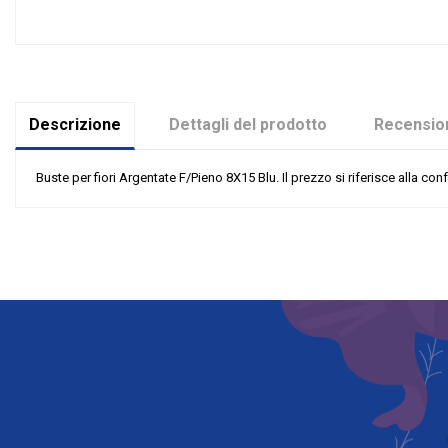
Descrizione
Dettagli del prodotto
Recension
Buste per fiori Argentate F/Pieno 8X15 Blu. Il prezzo si riferisce alla co
Nessuna recensione
Colore
Tipologia
Riordinabile