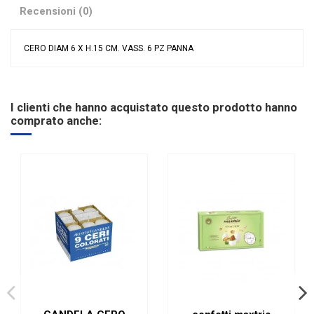
Recensioni (0)
CERO DIAM 6 X H.15 CM. VASS. 6 PZ PANNA
Nessuna recensione
Colore
Avorio
Tipologia
Ceri
I clienti che hanno acquistato questo prodotto hanno
Tipologia candele
cero
comprato anche:
Riordinabile
No