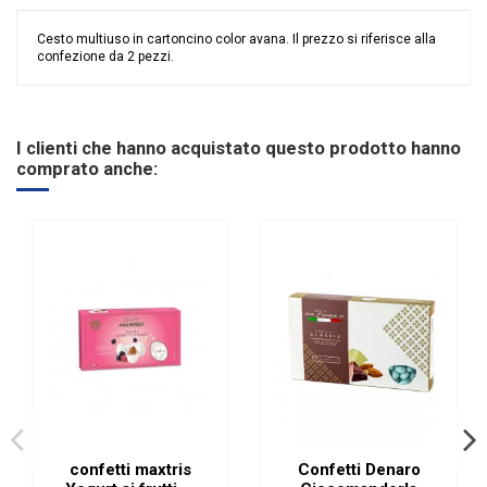
Cesto multiuso in cartoncino color avana. Il prezzo si riferisce alla
confezione da 2 pezzi.
Nessuna recensione
Colore
Marrone
Grandi affari
Stock
I clienti che hanno acquistato questo prodotto hanno
Riordinabile
No
comprato anche:
confetti maxtris
Confetti Denaro