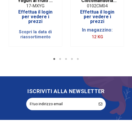
Yogurt ai frutti di
Ciocomandorla
bosco
Classic Celeste | 1
17-MXYG
0102CM04
Kg
Effettua il login
Effettua il login
per vedere i
per vedere i
prezzi
prezzi
In magazzino:
Scopri la data di
riassortimento
12 KG
ISCRIVITI ALLA NEWSLETTER