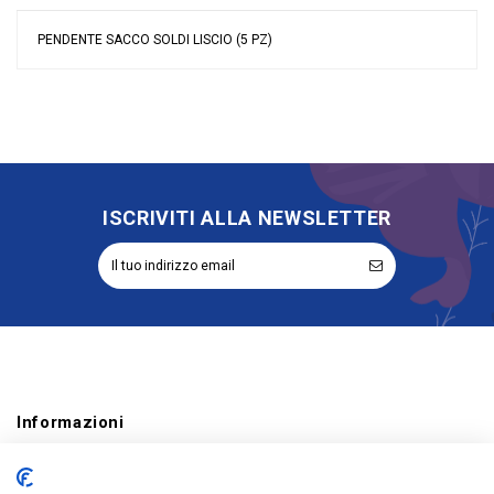
PENDENTE SACCO SOLDI LISCIO (5 PZ)
Nessuna recensione
Colore
Argento
Grandi affari
Stock
Tipologia
Ciondoli
Riordinabile
No
Categoria Prodotto
Accessori e Nastri
ISCRIVITI ALLA NEWSLETTER
Informazioni
Account