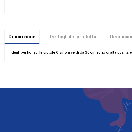
Descrizione
Dettagli del prodotto
Recension
Ideali per fioristi, le ciotole Olympia verdi da 30 cm sono di alta qualità 
Nessuna recensione
Tipologia
Riordinabile