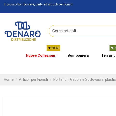
Ingrosso bomboniere, party ed articoli per fioristi
2026!
N
Nuove Collezioni
Bomboniera
Terrari
Home
Articoli per Fioristi
Portafiori, Gabbie e Sottovasi in plasti