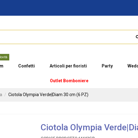
ovità
um
Confetti
Articoli per fioristi
Party
Wedd
Outlet Bomboniere
ca
Ciotola Olympia Verde|Diam 30 cm (6 PZ)
Ciotola Olympia Verde|D