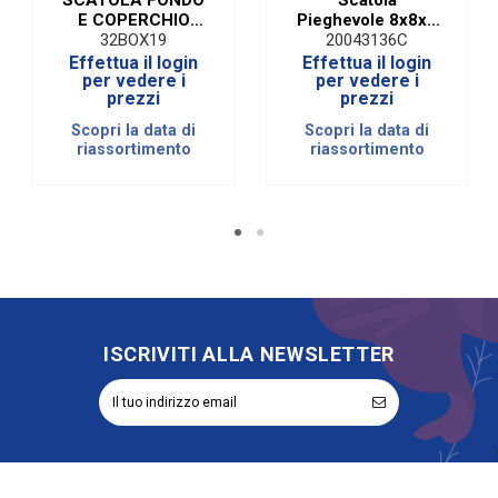
E COPERCHIO
Pieghevole 8x8x8
BIANCA 8X8X8
Seta Avorio (10
32BOX19
20043136C
CM (10 PEZZI)
pezzi)
Effettua il login
Effettua il login
per vedere i
per vedere i
prezzi
prezzi
Scopri la data di
Scopri la data di
riassortimento
riassortimento
ISCRIVITI ALLA NEWSLETTER