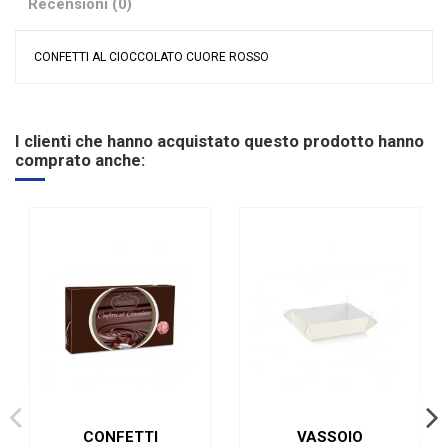
Recensioni (0)
CONFETTI AL CIOCCOLATO CUORE ROSSO
Nessuna recensione
Colore
Rosso
Tax Class
Italia
I clienti che hanno acquistato questo prodotto hanno
Tipologia confetti
Buratti
comprato anche:
Ingredienti
Cioccolato
Glutine
SENZA Glutine
Marchio
Buratti
CONFETTI
VASSOIO