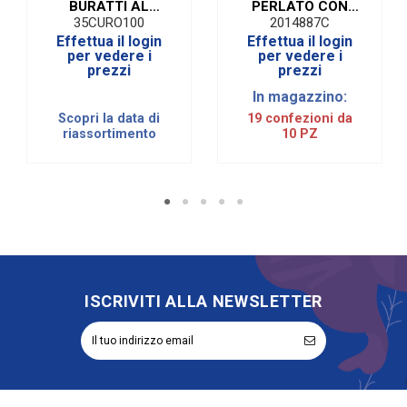
BURATTI AL
PERLATO CON
CIOCCOLATO
FORI 28,5 X 19 cm
35CURO100
2014887C
CUORE ROSA | 1
(10 PZ)
Effettua il login
Effettua il login
KG
per vedere i
per vedere i
prezzi
prezzi
In magazzino:
Scopri la data di
19 confezioni da
riassortimento
10 PZ
ISCRIVITI ALLA NEWSLETTER