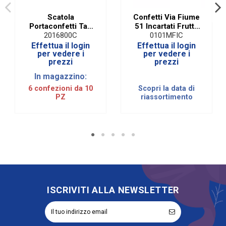
Scatola
Confetti Via Fiume
Portaconfetti Tag
51 Incartati Frutta
Tao Avorio 5,5 X
Celeste| 500 Gr
2016800C
0101MFIC
3,5 X 10 cm (10
Effettua il login
Effettua il login
PZ)
per vedere i
per vedere i
prezzi
prezzi
In magazzino:
6 confezioni da 10
Scopri la data di
PZ
riassortimento
ISCRIVITI ALLA NEWSLETTER