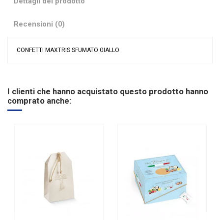
Dettagli del prodotto
Recensioni (0)
CONFETTI MAXTRIS SFUMATO GIALLO
Nessuna recensione
Colore
Giallo
Tipologia confetti
Maxtris
I clienti che hanno acquistato questo prodotto hanno
Ingredienti
Mandorla e Cioccolato
comprato anche:
Gusto
Assortito
Glutine
SENZA Glutine
Riordinabile
No
Marchio
Maxtris