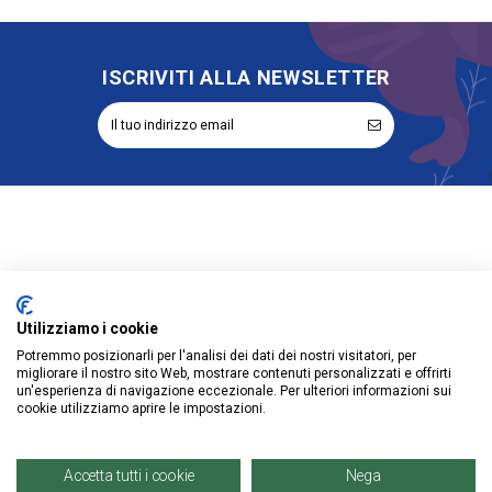
ISCRIVITI ALLA NEWSLETTER
Informazioni
Account
Utilizziamo i cookie
Potremmo posizionarli per l'analisi dei dati dei nostri visitatori, per
Prodotti
migliorare il nostro sito Web, mostrare contenuti personalizzati e offrirti
un'esperienza di navigazione eccezionale. Per ulteriori informazioni sui
cookie utilizziamo aprire le impostazioni.
Accetta tutti i cookie
Nega
© Copyright 2021 | Denaro Distribuzione Srl. |