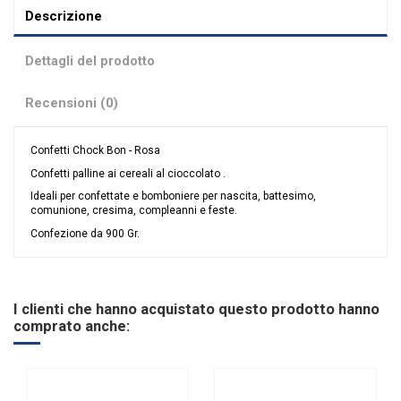
Descrizione
Dettagli del prodotto
Recensioni (0)
Confetti Chock Bon - Rosa
Confetti palline ai cereali al cioccolato .
Ideali per confettate e bomboniere per nascita, battesimo,
comunione, cresima, compleanni e feste.
Confezione da 900 Gr.
Nessuna recensione
Colore
Rosa
Tipologia confetti
Maxtris
I clienti che hanno acquistato questo prodotto hanno
Ingredienti
Cereali
comprato anche:
Gusto
Dolci e Delizie
Glutine
CON Glutine
Riordinabile
No