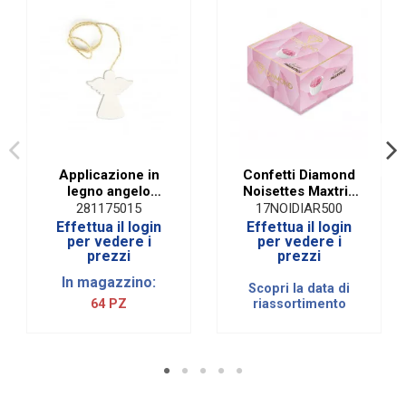
Marchio
Maxtris
Applicazione in
Confetti Diamond
legno angelo
Noisettes Maxtris
bianco (24 pz)
Rosa| 500 Gr
281175015
17NOIDIAR500
Effettua il login
Effettua il login
per vedere i
per vedere i
prezzi
prezzi
In magazzino:
Scopri la data di
64 PZ
riassortimento