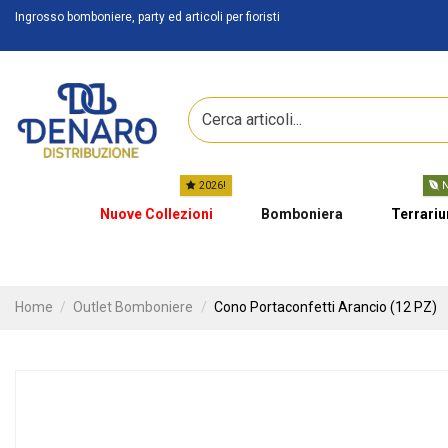
Ingrosso bomboniere, party ed articoli per fioristi
2026!
N
Nuove Collezioni
Bomboniera
Terrari
Home
Outlet Bomboniere
Cono Portaconfetti Arancio (12 PZ)