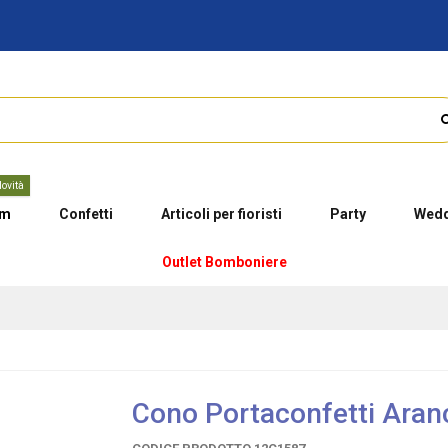
ovità
um
Confetti
Articoli per fioristi
Party
Wedd
Outlet Bomboniere
Cono Portaconfetti Aran