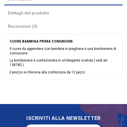
Dettagli del prodotto
Recensioni (0)
CUORE BAMBINA PRIMA COMUNIONE
Il cuore da appendere con bambina in preghiera è una bomboniera di
comunione
La bomboniera è confezionata in un'elegante scatola ( vedi art.
13878D )
Il prezzo si riferisce alla confezione da 12 pezzi.
Nessuna recensione
Materiale
Ceramica
Grandi affari
Stock
Evento
Comunione
Tipologia
Appendino
Riordinabile
No
ISCRIVITI ALLA NEWSLETTER