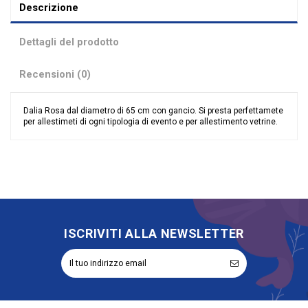
Descrizione
Dettagli del prodotto
Recensioni (0)
Dalia Rosa dal diametro di 65 cm con gancio. Si presta perfettamete
per allestimeti di ogni tipologia di evento e per allestimento vetrine.
Nessuna recensione
Colore
Rosa
Categoria Prodotto
Articoli per Fioristi
Fiori
Wedding
ISCRIVITI ALLA NEWSLETTER