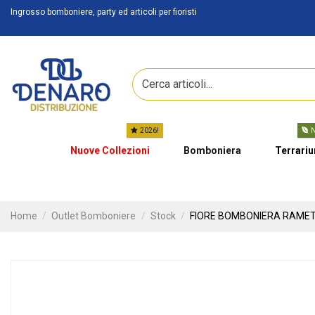
Ingrosso bomboniere, party ed articoli per fioristi
2026!
N
Nuove Collezioni
Bomboniera
Terrari
Home
Outlet Bomboniere
Stock
FIORE BOMBONIERA RAMETT