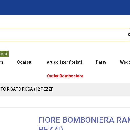
ovità
um
Confetti
Articoli per fioristi
Party
Wedd
Outlet Bomboniere
O RIGATO ROSA (12 PEZZI)
FIORE BOMBONIERA RA
PEZZI)