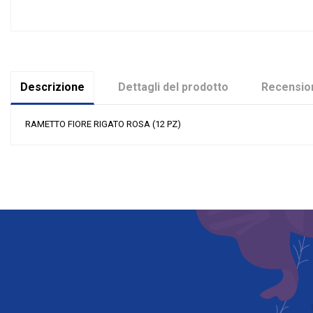
Descrizione
Dettagli del prodotto
Recension
RAMETTO FIORE RIGATO ROSA (12 PZ)
Nessuna recensione
Colore
Grandi affari
Riordinabile