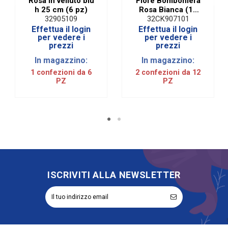
Rosa in velluto blu
Fiore Bomboniera
h 25 cm (6 pz)
Rosa Bianca (12
PZ)
32905109
32CK907101
Effettua il login
Effettua il login
per vedere i
per vedere i
prezzi
prezzi
In magazzino:
In magazzino:
1 confezioni da 6
2 confezioni da 12
PZ
PZ
ISCRIVITI ALLA NEWSLETTER