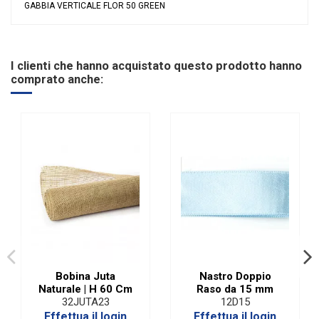
GABBIA VERTICALE FLOR 50 GREEN
Nessuna recensione
Tipologia
Gabbie e Porta Spugna
Riordinabile
No
I clienti che hanno acquistato questo prodotto hanno
comprato anche:
Bobina Juta
Nastro Doppio
Naturale | H 60 Cm
Raso da 15 mm
32JUTA23
12D15
Effettua il login
Effettua il login