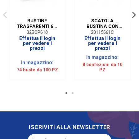
BUSTINE
SCATOLA
TRASPARENTI 6 X
BUSTINA CON
10 CM (100
FORO
32BCP610
20115661C
PEZZI)
TRASPARENTE L
Effettua il login
Effettua il login
3,5X2X10,5 CM
per vedere i
per vedere i
prezzi
prezzi
(10 PEZZI)
In magazzino:
In magazzino:
8 confezioni da 10
74 buste da 100 PZ
PZ
ISCRIVITI ALLA NEWSLETTER