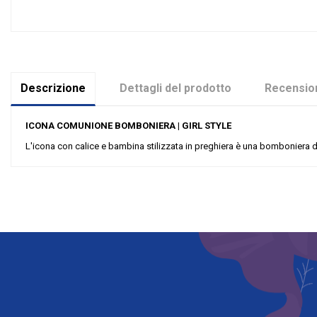
Descrizione
Dettagli del prodotto
Recension
ICONA COMUNIONE BOMBONIERA | GIRL STYLE
L'icona con calice e bambina stilizzata in preghiera è una bomboniera d
Nessuna recensione
Materiale
Grandi affari
Evento
Tipologia
Riordinabile
Categoria Prodotto