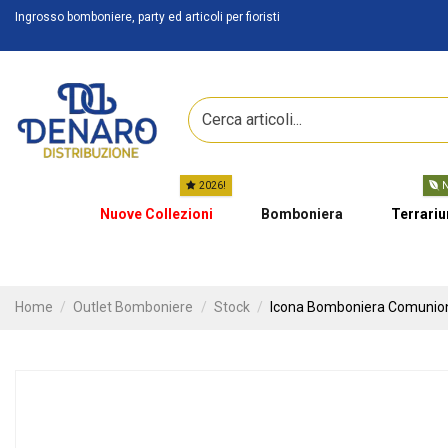
Ingrosso bomboniere, party ed articoli per fioristi
2026!
N
Nuove Collezioni
Bomboniera
Terrari
Home
Outlet Bomboniere
Stock
Icona Bomboniera Comunion