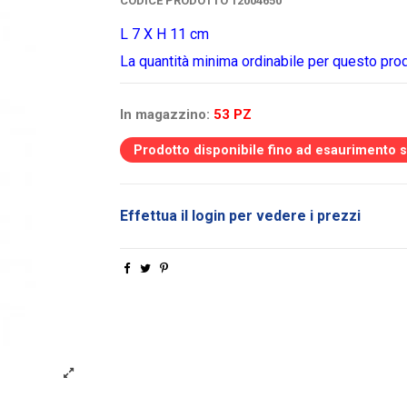
CODICE PRODOTTO
12004650
L 7 X H 11 cm
La quantità minima ordinabile per questo pro
In magazzino:
53 PZ
Prodotto disponibile fino ad esaurimento 
Effettua il login per vedere i prezzi