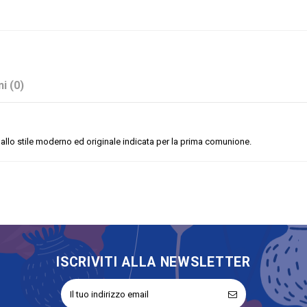
i (0)
allo stile moderno ed originale indicata per la prima comunione.
Resina
Stock
Comunione
Basetta
No
ISCRIVITI ALLA NEWSLETTER
Bomboniere Sacre