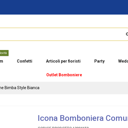
ovità
um
Confetti
Articoli per fioristi
Party
Wedd
Outlet Bomboniere
e Bimba Style Bianca
Icona Bomboniera Comun