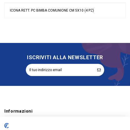
ICONA RETT. PC BIMBA COMUNIONE CM 5X10 (4 PZ)
Nessuna recensione
Materiale
Resina
Grandi affari
Stock
Evento
Comunione
Tipologia
Icona
Rappresentazione
Calice
ISCRIVITI ALLA NEWSLETTER
Riordinabile
No
Categoria Prodotto
Bomboniere Sacre
Informazioni
Account