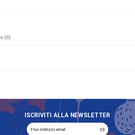
i (0)
Resina
Stock
Comunione
Icona
Sacra Famiglia
ISCRIVITI ALLA NEWSLETTER
No
Bomboniere Sacre