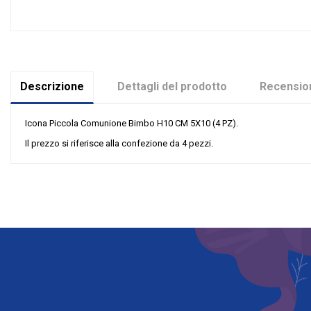
Descrizione
Dettagli del prodotto
Recension
Icona Piccola Comunione Bimbo H10 CM 5X10 (4 PZ).
Il prezzo si riferisce alla confezione da 4 pezzi.
Nessuna recensione
Materiale
Grandi affari
Evento
Tipologia
Rappresentazione
Riordinabile
Categoria Prodotto