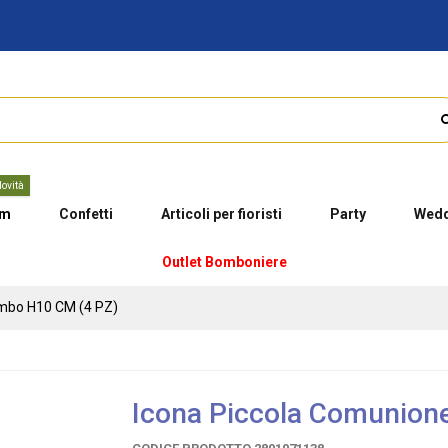
ovità
um
Confetti
Articoli per fioristi
Party
Wedd
Outlet Bomboniere
imbo H10 CM (4 PZ)
Icona Piccola Comunion