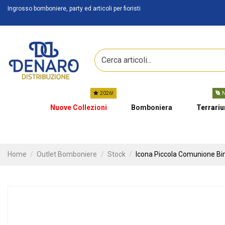
Ingrosso bomboniere, party ed articoli per fioristi
2026!
N
Nuove Collezioni
Bomboniera
Terrari
Home
Outlet Bomboniere
Stock
Icona Piccola Comunione B