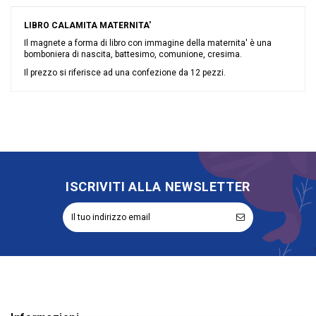
LIBRO CALAMITA MATERNITA'
Il magnete a forma di libro con immagine della maternita' è una
bomboniera di nascita, battesimo, comunione, cresima.
Il prezzo si riferisce ad una confezione da 12 pezzi.
Nessuna recensione
Materiale
Resina
Grandi affari
Stock
Evento
Battesimo
Comunione
Cresima
Tipologia
Magnete
ISCRIVITI ALLA NEWSLETTER
Rappresentazione
Maternità
Riordinabile
No