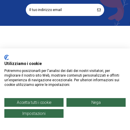
Informazioni
Account
Utilizziamo i cookie
Potremmo posizionarli per l'analisi dei dati dei nostri visitatori, per
Prodotti
migliorare il nostro sito Web, mostrare contenuti personalizzati e offrirti
un'esperienza di navigazione eccezionale. Per ulteriori informazioni sui
cookie utilizziamo aprire le impostazioni.
Accetta tutti i cookie
Nega
© Copyright 2021 | Denaro Distribuzione Srl. |
P. IVA: 02671960819
Impostazioni