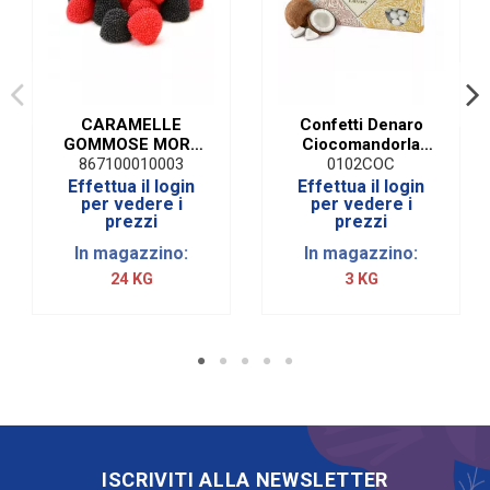
CARAMELLE
Confetti Denaro
GOMMOSE MORE
Ciocomandorla
GRANELLATE
Cocco | 1 Kg
867100010003
0102COC
SENZA GLUTINE
Effettua il login
Effettua il login
|1 KG
per vedere i
per vedere i
prezzi
prezzi
In magazzino:
In magazzino:
24 KG
3 KG
ISCRIVITI ALLA NEWSLETTER