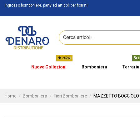
Ingrosso bomboniere, party ed articoli per fioristi
2026!
N
Nuove Collezioni
Bomboniera
Terrari
Home
Bomboniera
Fiori Bomboniere
MAZZETTO BOCCIOLO 