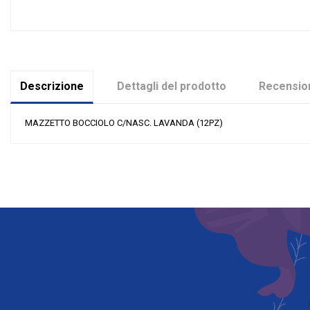
Descrizione
Dettagli del prodotto
Recension
MAZZETTO BOCCIOLO C/NASC. LAVANDA (12PZ)
Nessuna recensione
Colore
Riordinabile