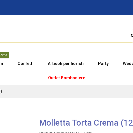
ovità
um
Confetti
Articoli per fioristi
Party
Wedd
Outlet Bomboniere
Z)
Molletta Torta Crema (12