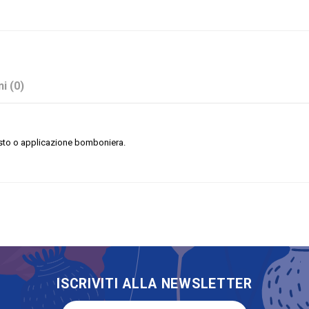
i (0)
osto o applicazione bomboniera.
Tortora
Stock
Applicazioni
No
Accessori e Nastri
ISCRIVITI ALLA NEWSLETTER