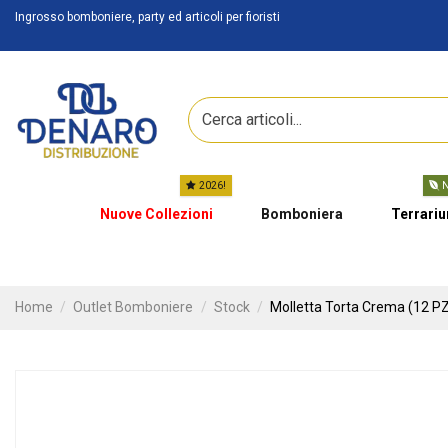
Ingrosso bomboniere, party ed articoli per fioristi
2026!
N
Nuove Collezioni
Bomboniera
Terrari
Home
Outlet Bomboniere
Stock
Molletta Torta Crema (12 P