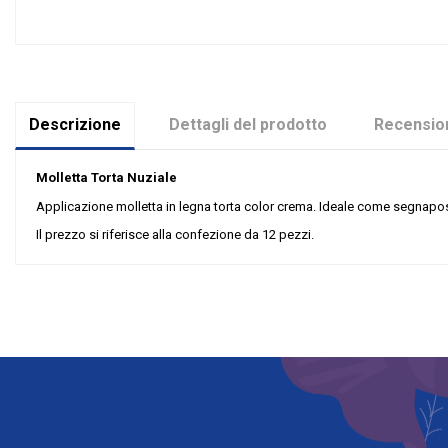
Descrizione
Dettagli del prodotto
Recension
Molletta Torta Nuziale
Applicazione molletta in legna torta color crema. Ideale come segnap
Il prezzo si riferisce alla confezione da 12 pezzi.
Nessuna recensione
Colore
Grandi affari
Tipologia
Riordinabile
Categoria Prodotto