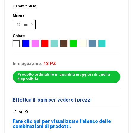
10 mm x 50 m
Misura
Colore
Bianco
Blu
Rosa
Rosso
Tiffany
Nocciola
Verde
Avorio
Avion
Turchese
In magazzino:
13 PZ
Prodotto ordinabile in quantità maggiori di quella
disponibile
Effettua il login per vedere i prezzi
Fare clic qui per visualizzare l'elenco delle
combinazioni di prodotti.