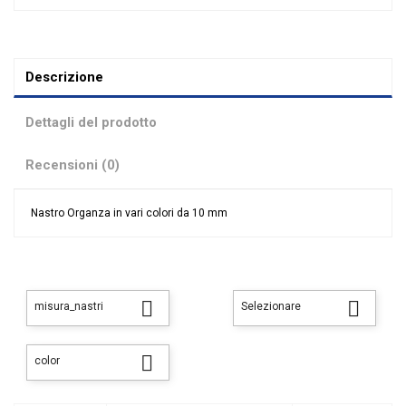
Descrizione
Dettagli del prodotto
Recensioni (0)
Nastro Organza in vari colori da 10 mm
Nessuna recensione
Colore
Avion
Avorio
Bianco
Blu
Nocciola


misura_nastri
Selezionare
Rosa
Rosso
Tiffany
Turchese

color
Verde
Tipologia nastri
Organza