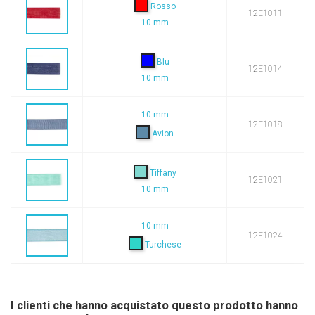
Rosso
12E1011
10 mm
Blu
12E1014
10 mm
10 mm
12E1018
Avion
Tiffany
12E1021
10 mm
10 mm
12E1024
Turchese
I clienti che hanno acquistato questo prodotto hanno