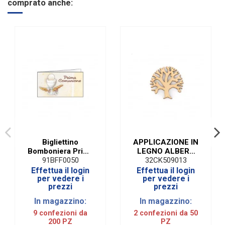
comprato anche:
Bigliettino
APPLICAZIONE IN
Bomboniera Prima
LEGNO ALBERO
Comunione (Pz.
(50 PZ) | 3 X 3 CM
91BFF0050
32CK509013
200)
Effettua il login
Effettua il login
per vedere i
per vedere i
prezzi
prezzi
In magazzino:
In magazzino:
9 confezioni da
2 confezioni da 50
200 PZ
PZ