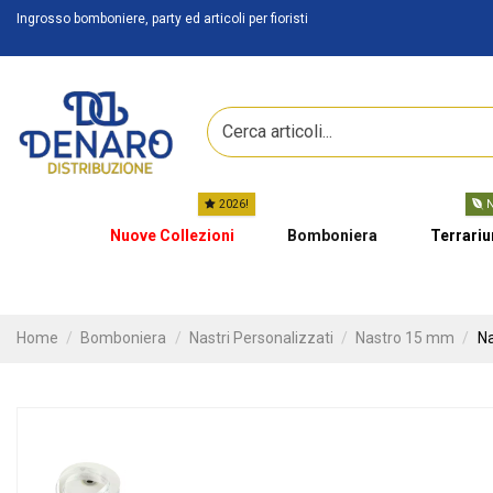
Ingrosso bomboniere, party ed articoli per fioristi
2026!
N
Nuove Collezioni
Bomboniera
Terrari
Home
Bomboniera
Nastri Personalizzati
Nastro 15 mm
Na