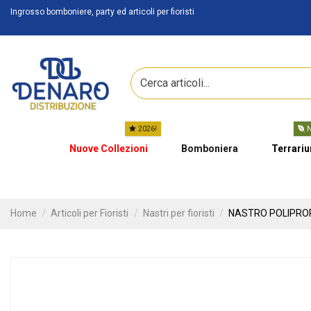
Ingrosso bomboniere, party ed articoli per fioristi
2026!
N
Nuove Collezioni
Bomboniera
Terrari
Home
Articoli per Fioristi
Nastri per fioristi
NASTRO POLIPROP