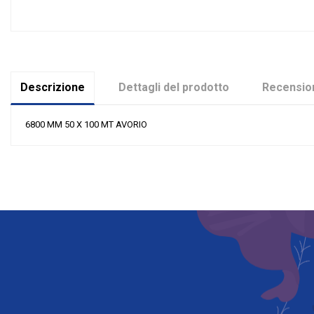
Descrizione
Dettagli del prodotto
Recension
6800 MM 50 X 100 MT AVORIO
Nessuna recensione
Colore
Materiale
Misura