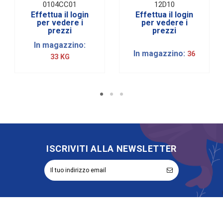
Fiume51
0104CC01
12D10
Cioccolato
Effettua il login
Effettua il login
Bianco|1 Kg
per vedere i
per vedere i
prezzi
prezzi
In magazzino:
In magazzino:
36
33 KG
ISCRIVITI ALLA NEWSLETTER