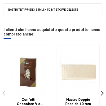
NASTRI TNT F/PIENO 35MM X 50 MT ETOFFE CELESTE
Nessuna recensione
Colore
Celeste
Materiale
T.N.T.
I clienti che hanno acquistato questo prodotto hanno
Misura
35 mm
comprato anche:
Riordinabile
No
Confetti
Nastro Doppio
Chocolate Via
Raso da 10 mm