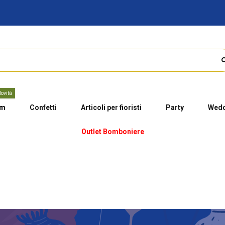
ovità
um
Confetti
Articoli per fioristi
Party
Wedd
Outlet Bomboniere