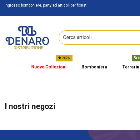
Ingrosso bomboniere, party ed articoli per fioristi
2026!
N
Nuove Collezioni
Bomboniera
Terrari
I nostri negozi