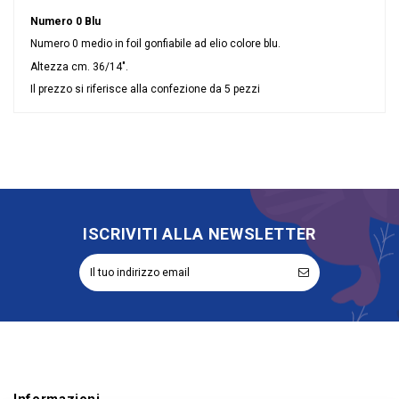
Numero 0 Blu
Numero 0 medio in foil gonfiabile ad elio colore blu.
Altezza cm. 36/14".
Il prezzo si riferisce alla confezione da 5 pezzi
Nessuna recensione
Colore
Blu
Misura
14\"/35 cm
Tipologia palloncini
Numeri
materiale palloncini
Mylar
ISCRIVITI ALLA NEWSLETTER
Informazioni