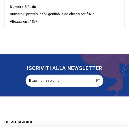
Numero 8 Fuxia
Numero 8 piccolo in foil gonfiabile ad elio colore fuxia.
Altezza cm. 18/7".
Nessuna recensione
Colore
Fucsia
Misura
7\"/18 cm
Tipologia palloncini
Numeri
materiale palloncini
Mylar
ISCRIVITI ALLA NEWSLETTER
Informazioni