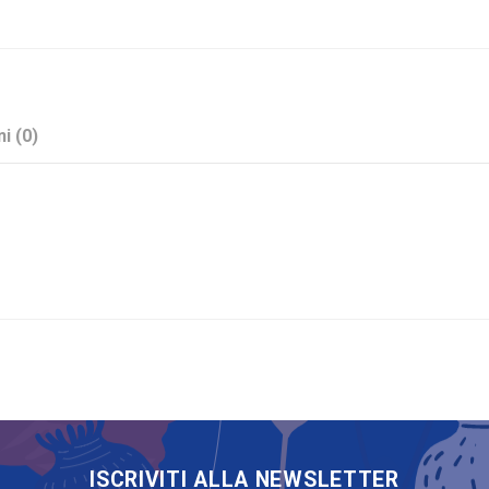
i (0)
Fucsia
14\"/35 cm
Numeri
Mylar
ISCRIVITI ALLA NEWSLETTER