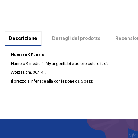
Descrizione
Dettagli del prodotto
Recension
Numero 9 Fucsia
Numero 9 medio in Mylar gonfiabile ad elio colore fuxia.
Altezza cm. 36/14".
Il prezzo si riferisce alla confezione da 5 pezzi
Nessuna recensione
Colore
Misura
Tipologia palloncini
materiale palloncini