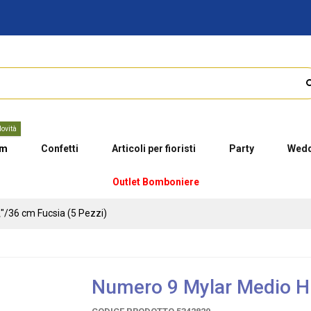
ovità
um
Confetti
Articoli per fioristi
Party
Wedd
Outlet Bomboniere
"/36 cm Fucsia (5 Pezzi)
Numero 9 Mylar Medio H 