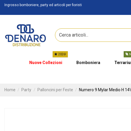
Ingrosso bomboniere, party ed articoli per fioristi
2026!
N
Nuove Collezioni
Bomboniera
Terrari
Home
Party
Palloncini per Feste
Numero 9 Mylar Medio H 14\