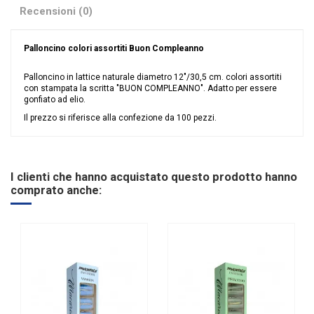
Recensioni (0)
Palloncino colori assortiti Buon Compleanno
Palloncino in lattice naturale diametro 12"/30,5 cm. colori assortiti
con stampata la scritta "BUON COMPLEANNO". Adatto per essere
gonfiato ad elio.
Il prezzo si riferisce alla confezione da 100 pezzi.
Nessuna recensione
Colore
Assortiti
Evento
Compleanno
I clienti che hanno acquistato questo prodotto hanno
Tipologia palloncini
Tondi
comprato anche:
materiale palloncini
Lattice
Riordinabile
No