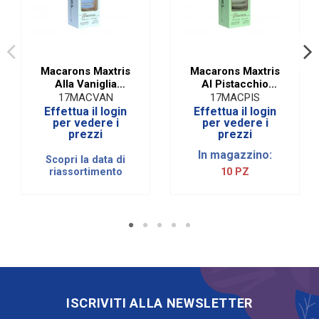
Macarons Maxtris
Macarons Maxtris
Alla Vaniglia
Al Pistacchio
Celeste|5 PZ
Verde|5 PZ
17MACVAN
17MACPIS
Effettua il login
Effettua il login
per vedere i
per vedere i
prezzi
prezzi
In magazzino:
Scopri la data di
riassortimento
10 PZ
ISCRIVITI ALLA NEWSLETTER