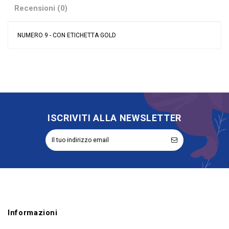
Recensioni (0)
NUMERO 9 - CON ETICHETTA GOLD
Nessuna recensione
Colore
Oro
Grandi affari
Sconto 30%
Misura
40\"/100 cm
Tipologia palloncini
Numeri
materiale palloncini
Mylar
ISCRIVITI ALLA NEWSLETTER
Riordinabile
No
Informazioni