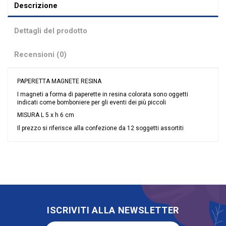
Descrizione
Dettagli del prodotto
Recensioni (0)
PAPERETTA MAGNETE RESINA
I magneti a forma di paperette in resina colorata sono oggetti
indicati come bomboniere per gli eventi dei più piccoli
MISURA L 5 x h 6 cm
Il prezzo si riferisce alla confezione da 12 soggetti assortiti
Nessuna recensione
Colore
Assortiti
Grandi affari
Stock
Tipologia
Magnete
Riordinabile
No
Categoria Prodotto
Bomboniere in Resina
ISCRIVITI ALLA NEWSLETTER