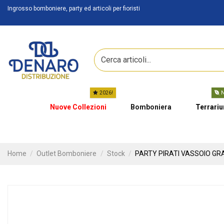
Ingrosso bomboniere, party ed articoli per fioristi
2026!
N
Nuove Collezioni
Bomboniera
Terrari
Home
Outlet Bomboniere
Stock
PARTY PIRATI VASSOIO GRA