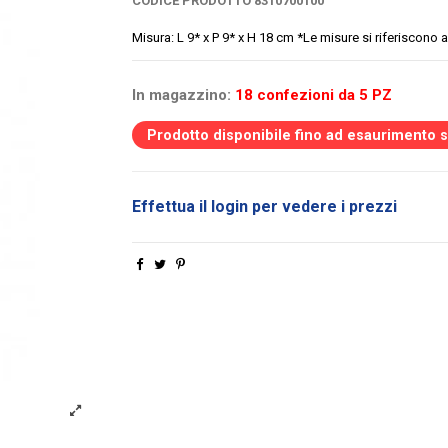
CODICE PRODOTTO
8310700100
Misura: L 9* x P 9* x H 18 cm *Le misure si riferiscono 
In magazzino:
18 confezioni da 5 PZ
Prodotto disponibile fino ad esaurimento 
Effettua il login per vedere i prezzi