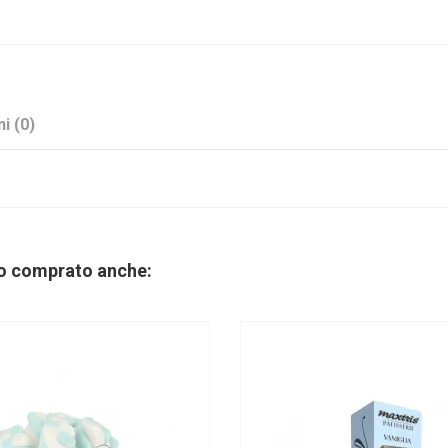
i (0)
Blu
Cartoncino
no comprato anche:
Stock
No