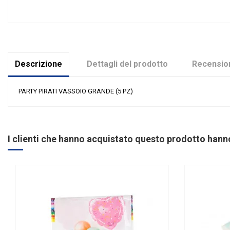
Descrizione
Dettagli del prodotto
Recension
PARTY PIRATI VASSOIO GRANDE (5 PZ)
Nessuna recensione
Colore
Materiale
I clienti che hanno acquistato questo prodotto han
Grandi affari
Riordinabile