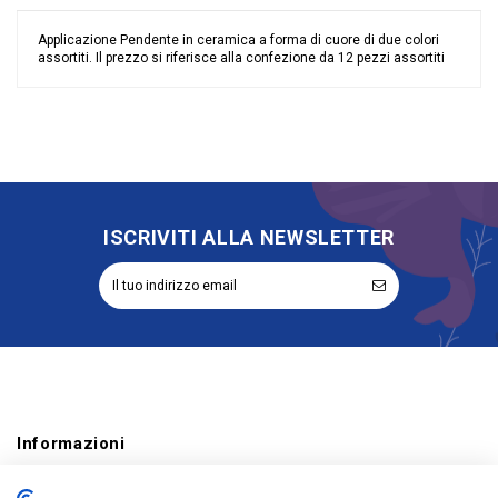
Applicazione Pendente in ceramica a forma di cuore di due colori
assortiti. Il prezzo si riferisce alla confezione da 12 pezzi assortiti
Nessuna recensione
Colore
Assortiti
Materiale
Ceramica
Grandi affari
Stock
Evento
Compleanno
Comunione
Cresima
ISCRIVITI ALLA NEWSLETTER
Tipologia
Appendino
Riordinabile
No
Informazioni
Account