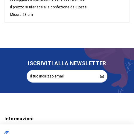
Il prezzo si riferisce alla confezione da 8 pezzi.
Misura 23 cm
Nessuna recensione
Colore
Rosa
Materiale
Cellulosa
Grandi affari
Stock
Evento
Compleanno
Tipologia
Piatti
ISCRIVITI ALLA NEWSLETTER
Coordinati per il Party
Violetta
Riordinabile
No
Categoria Prodotto
Party
Informazioni
Account