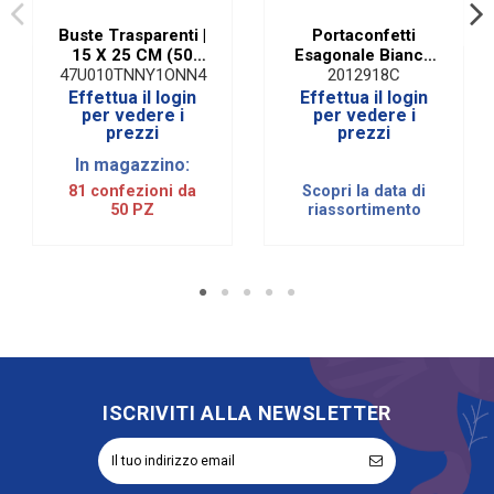
Buste Trasparenti |
Portaconfetti
15 X 25 CM (50
Esagonale Bianco
PZ)
con Divisorio 8 X
47U010TNNY1ONN4
2012918C
5,5 cm (10 PZ)
Effettua il login
Effettua il login
per vedere i
per vedere i
prezzi
prezzi
In magazzino:
81 confezioni da
Scopri la data di
50 PZ
riassortimento
ISCRIVITI ALLA NEWSLETTER