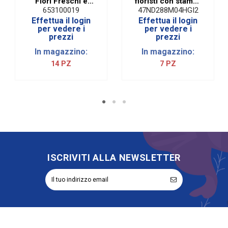
Fiori Freschi e
fioristi con stampa
Secchi | 50 Ml
canapa di colore
653100019
47ND288M04HGI2
giallo | 40 mm x 50
Effettua il login
Effettua il login
m
per vedere i
per vedere i
prezzi
prezzi
In magazzino:
In magazzino:
14 PZ
7 PZ
ISCRIVITI ALLA NEWSLETTER