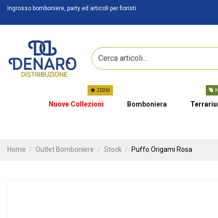
Ingrosso bomboniere, party ed articoli per fioristi
2026!
N
Nuove Collezioni
Bomboniera
Terrari
Home
Outlet Bomboniere
Stock
Puffo Origami Rosa