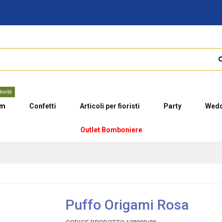
ovità
um
Confetti
Articoli per fioristi
Party
Wedd
Outlet Bomboniere
Puffo Origami Rosa