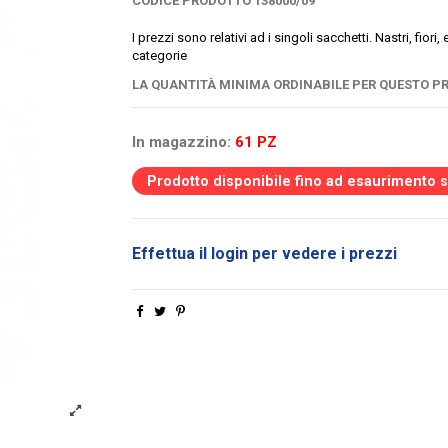
CODICE PRODOTTO
138000/09
I prezzi sono relativi ad i singoli sacchetti. Nastri, fior
categorie
LA QUANTITÀ MINIMA ORDINABILE PER QUESTO PR
In magazzino:
61 PZ
Prodotto disponibile fino ad esaurimento 
Effettua il login per vedere i prezzi