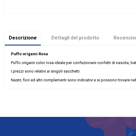
Descrizione
Dettagli del prodotto
Recension
Puffo origami Rosa
Puffo origami color rosa ideale per confezionare confetti di nascita, 
I prezzi sono relativi ai singoli sacchetti.
Nastri, fiori ed altri complementi sono indicativi e si possono trovare nel
Nessuna recensione
Colore
Grandi affari
Riordinabile
Categoria Prodotto