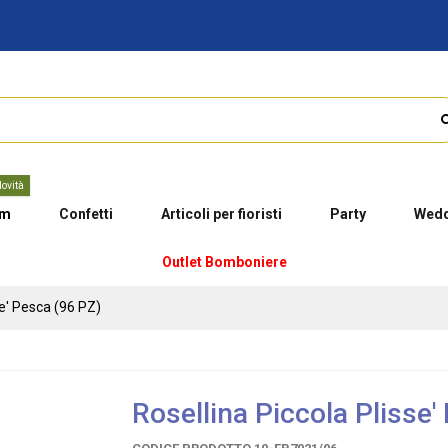
ovità
um
Confetti
Articoli per fioristi
Party
Wedd
Outlet Bomboniere
se' Pesca (96 PZ)
Rosellina Piccola Plisse'