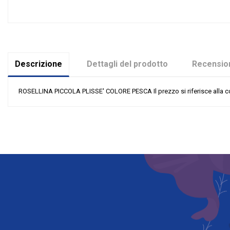
Descrizione
Dettagli del prodotto
Recension
ROSELLINA PICCOLA PLISSE' COLORE PESCA Il prezzo si riferisce alla c
Nessuna recensione
Colore
Grandi affari
Riordinabile
Categoria Prodotto