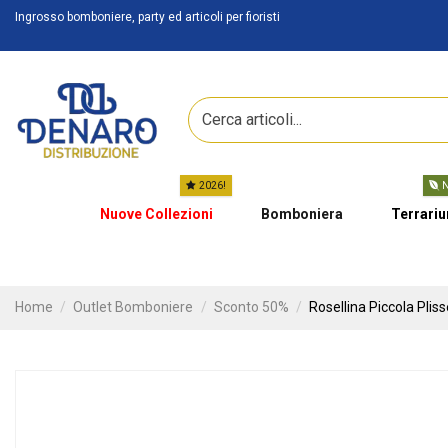
Ingrosso bomboniere, party ed articoli per fioristi
2026!
N
Nuove Collezioni
Bomboniera
Terrari
Home
Outlet Bomboniere
Sconto 50%
Rosellina Piccola Plis