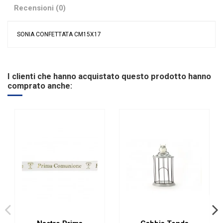
Recensioni (0)
SONIA CONFETTATA CM15X17
Nessuna recensione
Colore
Celeste
Grandi affari
Sconto 50%
I clienti che hanno acquistato questo prodotto hanno
Riordinabile
No
comprato anche:
Categoria Prodotto
Sacchetti