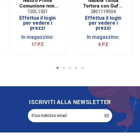
Nastro Prima
Gabbia Tonda
Comunione mm.
Tortora con Gufo |
15
Grande 32 cm
12DL1501
2801119004
Effettua il login
Effettua il login
per vedere i
per vedere i
prezzi
prezzi
In magazzino:
In magazzino:
17 PZ
6 PZ
ISCRIVITI ALLA NEWSLETTER