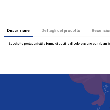
Descrizione
Dettagli del prodotto
Recension
Sacchetto portaconfetti a forma di bustina di colore avorio con ricami in
Nessuna recensione
Colore
Grandi affari
Riordinabile
Categoria Prodotto