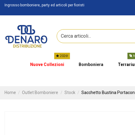
Ingrosso bomboniere, party ed articoli per fioristi
2026!
N
Nuove Collezioni
Bomboniera
Terrari
Home
Outlet Bomboniere
Stock
Sacchetto Bustina Portaconf