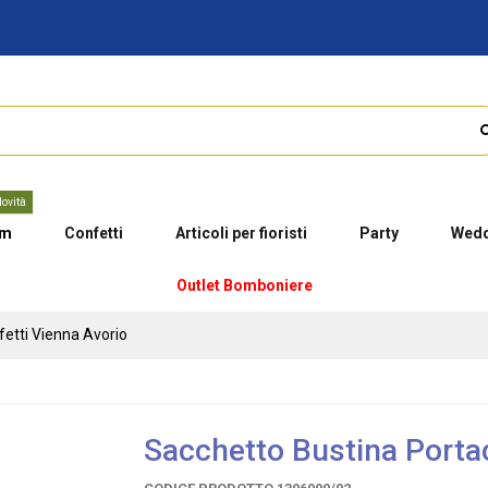
ovità
um
Confetti
Articoli per fioristi
Party
Wedd
Outlet Bomboniere
etti Vienna Avorio
Sacchetto Bustina Portac