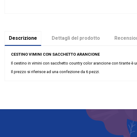
Descrizione
Dettagli del prodotto
Recension
CESTINO VIMINI CON SACCHETTO ARANCIONE
Il cestino in vimini con sacchetto country color arancione con tirante è un 
Il prezzo si riferisce ad una confezione da 6 pezzi.
Nessuna recensione
Colore
Tipologia Sacchetti
Materiale
Grandi affari
Riordinabile
Categoria Prodotto