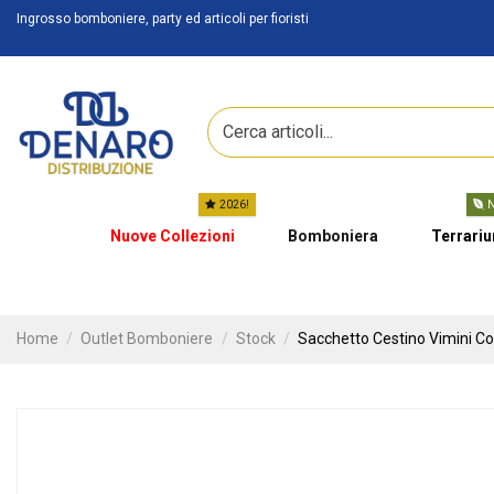
Ingrosso bomboniere, party ed articoli per fioristi
2026!
N
Nuove Collezioni
Bomboniera
Terrari
Home
Outlet Bomboniere
Stock
Sacchetto Cestino Vimini C