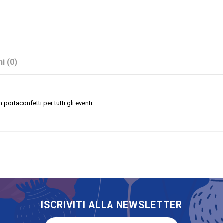
i (0)
portaconfetti per tutti gli eventi.
Arancione
Sacchetto classico
Paglia
Stock
No
ISCRIVITI ALLA NEWSLETTER
Sacchetti