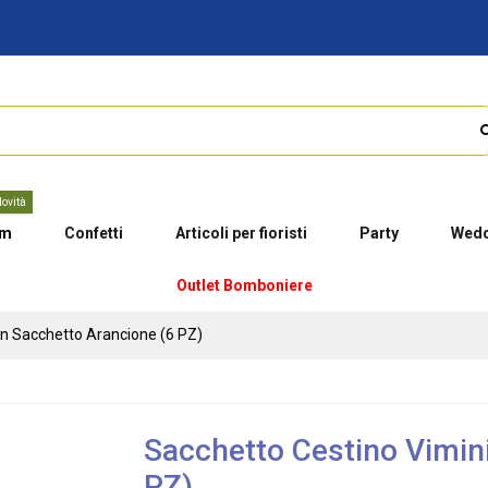
ovità
um
Confetti
Articoli per fioristi
Party
Wedd
Outlet Bomboniere
on Sacchetto Arancione (6 PZ)
Sacchetto Cestino Vimin
PZ)