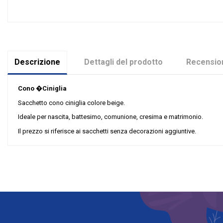
Descrizione
Dettagli del prodotto
Recension
Cono �Ciniglia
Sacchetto cono ciniglia colore beige.
Ideale per nascita, battesimo, comunione, cresima e matrimonio.
Il prezzo si riferisce ai sacchetti senza decorazioni aggiuntive.
Nessuna recensione
Colore
Tipologia Sacchetti
Materiale
Grandi affari
Riordinabile