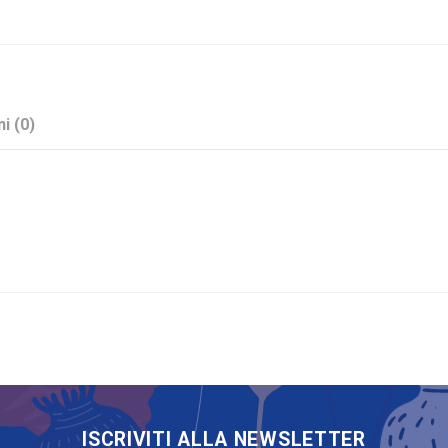
i (0)
Nocciola
Cono
Organza
Stock
No
ISCRIVITI ALLA NEWSLETTER