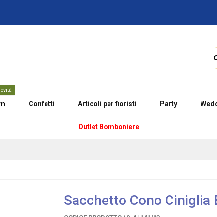
ovità
um
Confetti
Articoli per fioristi
Party
Wedd
Outlet Bomboniere
Sacchetto Cono Ciniglia 