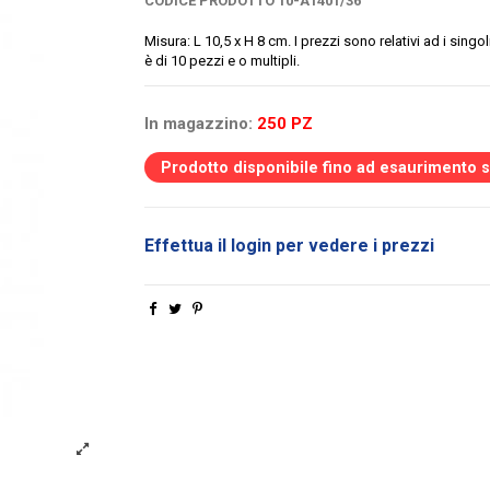
CODICE PRODOTTO
10-A1401/36
Misura: L 10,5 x H 8 cm.
I prezzi sono relativi ad i singo
è di 10 pezzi e o multipli.
In magazzino:
250 PZ
Prodotto disponibile fino ad esaurimento 
Effettua il login per vedere i prezzi