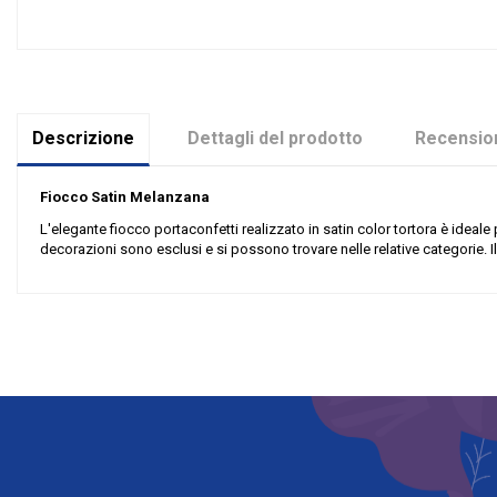
Descrizione
Dettagli del prodotto
Recension
Fiocco Satin Melanzana
L'elegante fiocco portaconfetti realizzato in satin color tortora è idea
decorazioni sono esclusi e si possono trovare nelle relative categorie. Il 
Nessuna recensione
Colore
Grandi affari
Riordinabile
Categoria Prodotto