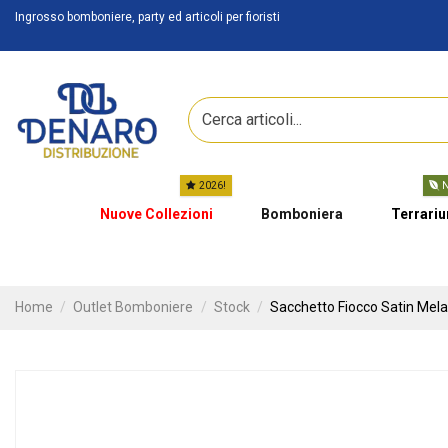
Ingrosso bomboniere, party ed articoli per fioristi
2026!
N
Nuove Collezioni
Bomboniera
Terrari
Home
Outlet Bomboniere
Stock
Sacchetto Fiocco Satin Mel