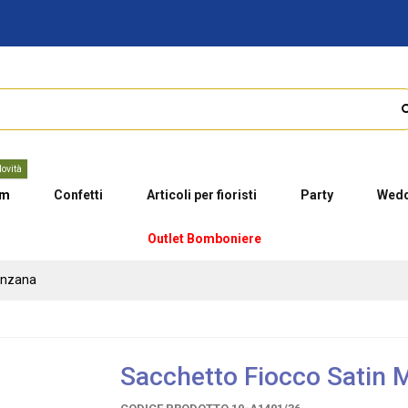
ovità
um
Confetti
Articoli per fioristi
Party
Wedd
Outlet Bomboniere
anzana
Sacchetto Fiocco Satin 